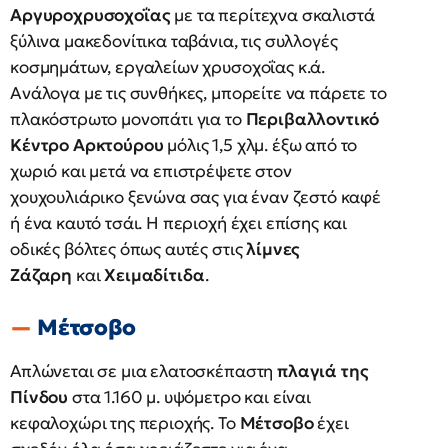
Αργυροχρυσοχοΐας
με τα περίτεχνα σκαλιστά
ξύλινα μακεδονίτικα ταβάνια, τις συλλογές
κοσμημάτων, εργαλείων χρυσοχοΐας κ.ά.
Ανάλογα με τις συνθήκες, μπορείτε να πάρετε το
πλακόστρωτο μονοπάτι για το
Περιβαλλοντικό
Κέντρο Αρκτούρου
μόλις 1,5 χλμ. έξω από το
χωριό και μετά να επιστρέψετε στον
χουχουλιάρικο ξενώνα σας για έναν ζεστό καφέ
ή ένα καυτό τσάι. Η περιοχή έχει επίσης και
οδικές βόλτες όπως αυτές στις
λίμνες
Ζάζαρη
και
Χειμαδίτιδα
.
Μέτσοβο
Απλώνεται σε μια ελατοσκέπαστη
πλαγιά της
Πίνδου
στα 1.160 μ. υψόμετρο και είναι
κεφαλοχώρι της περιοχής. Το
Μέτσοβο
έχει