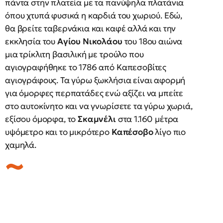
πάντα στην πλατεία με τα πανύψηλα πλατάνια
όπου χτυπά φυσικά η καρδιά του χωριού. Εδώ,
θα βρείτε ταβερνάκια και καφέ αλλά και την
εκκλησία του
Αγίου Νικολάου
του 18ου αιώνα
μια τρίκλιτη βασιλική με τρούλο που
αγιογραφήθηκε το 1786 από Καπεσοβίτες
αγιογράφους. Τα γύρω ξωκλήσια είναι αφορμή
για όμορφες περπατάδες ενώ αξίζει να μπείτε
στο αυτοκίνητο και να γνωρίσετε τα γύρω χωριά,
εξίσου όμορφα, το
Σκαμνέλι
στα 1.160 μέτρα
υψόμετρο και το μικρότερο
Καπέσοβο
λίγο πιο
χαμηλά.