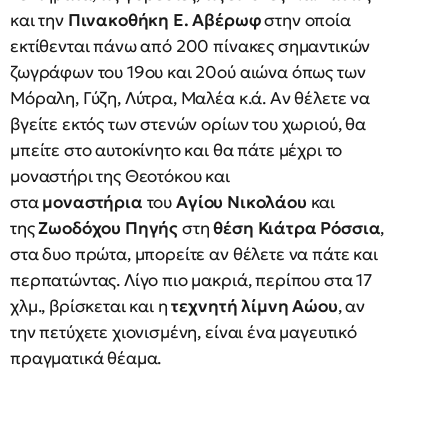
και την
Πινακοθήκη Ε. Αβέρωφ
στην οποία
εκτίθενται πάνω από 200 πίνακες σημαντικών
ζωγράφων του 19ου και 20ού αιώνα όπως των
Μόραλη, Γύζη, Λύτρα, Μαλέα κ.ά. Αν θέλετε να
βγείτε εκτός των στενών ορίων του χωριού, θα
μπείτε στο αυτοκίνητο και θα πάτε μέχρι το
μοναστήρι της Θεοτόκου και
στα
μοναστήρια
του
Αγίου Νικολάου
και
της
Ζωοδόχου Πηγής
στη
θέση Κιάτρα Ρόσσια
,
στα δυο πρώτα, μπορείτε αν θέλετε να πάτε και
περπατώντας. Λίγο πιο μακριά, περίπου στα 17
χλμ., βρίσκεται και η
τεχνητή λίμνη Αώου
, αν
την πετύχετε χιονισμένη, είναι ένα μαγευτικό
πραγματικά θέαμα.