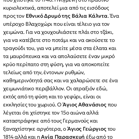
κυριολεκτικά, αποτελεί μια από τις εισόδους
προς τον
Εθνικό Δρυμό της Βάλια Κάλντα
. Ένα
υπέροχο Βλαχοχώρι που είναι τέλειο για τον
χειμώνα. Για να χουχουλιάσετε πλάι στο τζάκι,
για να κατέβετε στο ποτάμι και να ακούσετε το
τραγούδι του, για να μπείτε μέσα στα έλατα και
τα μαυρόπευκα και να απολαύσετε έναν μικρό
κρύο περίπατο στη φύση, για να αποκοπείτε
τελείως από την, έντονων ρυθμών,
καθημερινότητά σας και να χαλαρώσετε σε ένα
χειμωνιάτικο περιβάλλον. Οι ατραξιόν εδώ,
εκτός από τη φύση και το γεφύρι, είναι οι
εκκλησίες του χωριού. Ο
Άγιος Αθανάσιος
που
λέγεται ότι χτίστηκε τον 15ο αιώνα αλλά
καταστράφηκε από τους Γερμανούς και
ξαναχτίστηκε αργότερα, ο
Άγιος Γεώργιος
του
1814 αλλά και η
Αγία Παρασκευή
έξω από το