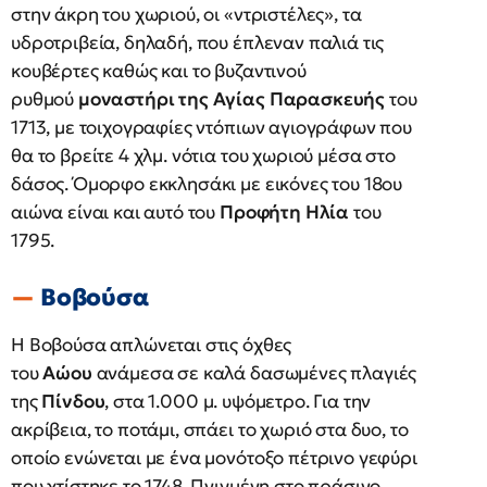
στην άκρη του χωριού, οι «ντριστέλες», τα
υδροτριβεία, δηλαδή, που έπλεναν παλιά τις
κουβέρτες καθώς και το βυζαντινού
ρυθμού
μοναστήρι της Αγίας Παρασκευής
του
1713, με τοιχογραφίες ντόπιων αγιογράφων που
θα το βρείτε 4 χλμ. νότια του χωριού μέσα στο
δάσος. Όμορφο εκκλησάκι με εικόνες του 18ου
αιώνα είναι και αυτό του
Προφήτη Ηλία
του
1795.
Βοβούσα
Η Βοβούσα απλώνεται στις όχθες
του
Αώου
ανάμεσα σε καλά δασωμένες πλαγιές
της
Πίνδου
, στα 1.000 μ. υψόμετρο. Για την
ακρίβεια, το ποτάμι, σπάει το χωριό στα δυο, το
οποίο ενώνεται με ένα μονότοξο πέτρινο γεφύρι
που χτίστηκε το 1748. Πνιγμένη στο πράσινο