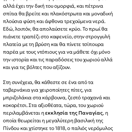
αλλά έχει την δική του ομορφιά, και πέτρινα
σπίτια θα βρείτε και πλακόστρωτα και μοναδική
πλούσια φύση και άφθονα τρεχούμενα νερά.
Εδώ, λοιπόν, θα απολαύσετε κρύο. Το πρωί θα
πιάνετε τραπέζι στο καφενείο, στην στρογγυλή
πλατεία με τη βρύση και θα πίνετε τσίπουρα
παρέα με τους ντόπιους για να μάθετε όχι μόνο
την ιστορία και τις παραδόσεις του χωριού αλλά
και για τις βόλτες που αξίζουν.
Στη συνέχεια, θα κάθεστε σε ένα από τα
ταβερνάκια για χειροποίητες πίτες, για
μπριζολάκια στα κάρβουνα, ζεστό τραχανά και
κοκορέτσι. Στα αξιοθέατα, τώρα, του χωριού
περιλαμβάνεται η
εκκλησία της Παναγίας
, η
οποία θεωρείται η μεγαλύτερη βασιλική της
Πίνδου και χτίστηκε το 1818, ο παλιός νερόμυλος