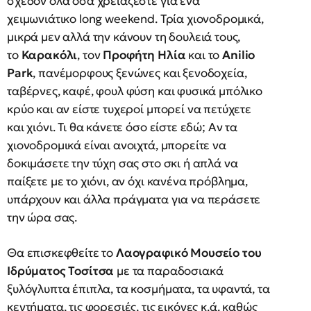
σχεδόν όλα όσα χρειάζεστε για ένα
χειμωνιάτικο long weekend. Τρία χιονοδρομικά,
μικρά μεν αλλά την κάνουν τη δουλειά τους,
το
Καρακόλι
, τον
Προφήτη Ηλία
και το
Anilio
Park
, πανέμορφους ξενώνες και ξενοδοχεία,
ταβέρνες, καφέ, φουλ φύση και φυσικά μπόλικο
κρύο και αν είστε τυχεροί μπορεί να πετύχετε
και χιόνι. Τι θα κάνετε όσο είστε εδώ; Αν τα
χιονοδρομικά είναι ανοιχτά, μπορείτε να
δοκιμάσετε την τύχη σας στο σκι ή απλά να
παίξετε με το χιόνι, αν όχι κανένα πρόβλημα,
υπάρχουν και άλλα πράγματα για να περάσετε
την ώρα σας.
Θα επισκεφθείτε το
Λαογραφικό Μουσείο του
Ιδρύματος Τοσίτσα
με τα παραδοσιακά
ξυλόγλυπτα έπιπλα, τα κοσμήματα, τα υφαντά, τα
κεντήματα, τις φορεσιές, τις εικόνες κ.ά. καθώς