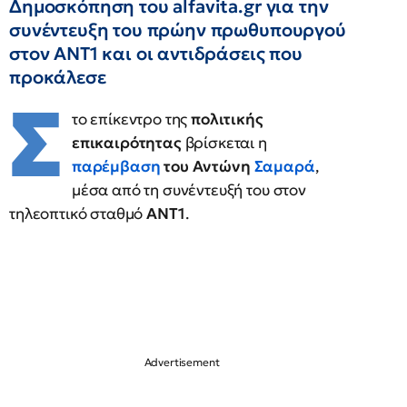
Δημοσκόπηση του alfavita.gr για την
συνέντευξη του πρώην πρωθυπουργού
στον ΑΝΤ1 και οι αντιδράσεις που
προκάλεσε
Σ
το επίκεντρο της
πολιτικής
επικαιρότητας
βρίσκεται η
παρέμβαση
του Αντώνη
Σαμαρά
,
μέσα από τη συνέντευξή του στον
τηλεοπτικό σταθμό
ΑΝΤ1
.