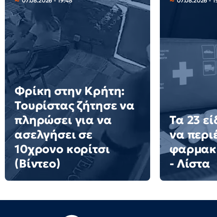
07.08.2026 - 19:48
07.08.2026 - 1
Φρίκη στην Κρήτη:
Τουρίστας ζήτησε να
πληρώσει για να
Τα 23 ε
ασελγήσει σε
να περιέ
10χρονο κορίτσι
φαρμακ
(Βίντεο)
- Λίστα