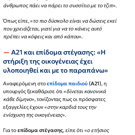
άνθρωπος πάει να πάρει το συσσίτιο με το τζιπ
».
Όπως είπε, «
το πιο δύσκολο είναι να δώσεις εκεί
που χρειάζεται, γιατί για να το κάνεις αυτό
πρέπει να κόψεις και από κάπου
».
Α21 και επίδομα στέγασης: «Η
στήριξη της οικογένειας έχει
υλοποιηθεί και με το παραπάνω»
Αναφερόμενη στο
επίδομα παιδιού
(Α21)
, η
υπουργός ξεκαθάρισε ότι «
δίνεται κανονικά
κάθε δίμηνο
», τονίζοντας πως οι πρόσφατες
εξαγγελίες έχουν «
στην καρδιά τους την
ενίσχυση της οικογένειας
».
Για το
επίδομα στέγασης
, είπε ότι «
ο ετήσιος