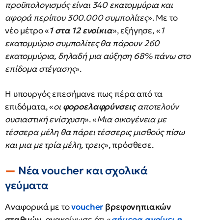
προϋπολογισμός είναι 340 εκατομμύρια και
αφορά περίπου 300.000 συμπολίτες
». Με το
νέο μέτρο «
1 στα 12 ενοίκια
», εξήγησε, «
1
εκατομμύριο συμπολίτες θα πάρουν 260
εκατομμύρια, δηλαδή μια αύξηση 68% πάνω στο
επίδομα στέγασης
».
Η υπουργός επεσήμανε πως πέρα από τα
επιδόματα, «
οι
φοροελαφρύνσεις
αποτελούν
ουσιαστική ενίσχυση
». «
Μια οικογένεια με
τέσσερα μέλη θα πάρει τέσσερις μισθούς πίσω
και μια με τρία μέλη, τρεις
», πρόσθεσε.
Νέα voucher και σχολικά
γεύματα
Αναφορικά με το
voucher
βρεφονηπιακών
σταθμών
, ανακοίνωσε ότι «
σήμερα ανοίγει η