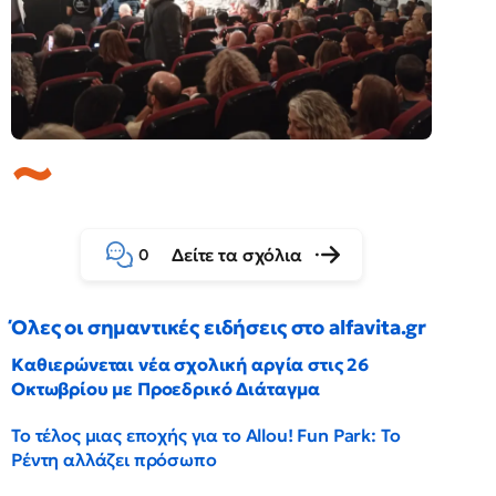
Δείτε τα σχόλια
0
Όλες οι σημαντικές ειδήσεις στο alfavita.gr
Καθιερώνεται νέα σχολική αργία στις 26
Οκτωβρίου με Προεδρικό Διάταγμα
Το τέλος μιας εποχής για το Allou! Fun Park: Το
Ρέντη αλλάζει πρόσωπο