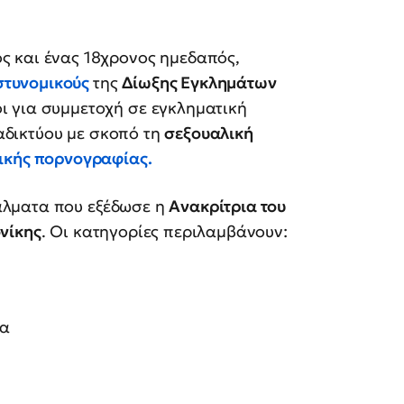
ς και ένας 18χρονος ημεδαπός,
στυνομικούς
της
Δίωξης Εγκλημάτων
ι για συμμετοχή σε εγκληματική
δικτύου με σκοπό τη
σεξουαλική
ικής πορνογραφίας
.
άλματα που εξέδωσε η
Ανακρίτρια του
νίκης
. Οι κατηγορίες περιλαμβάνουν:
ία