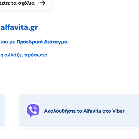
Δείτε τα σχόλια
alfavita.gr
ρίου με Προεδρικό Διάταγμα
έντη αλλάζει πρόσωπο
Ακολουθήστε το Αlfavita στο Viber