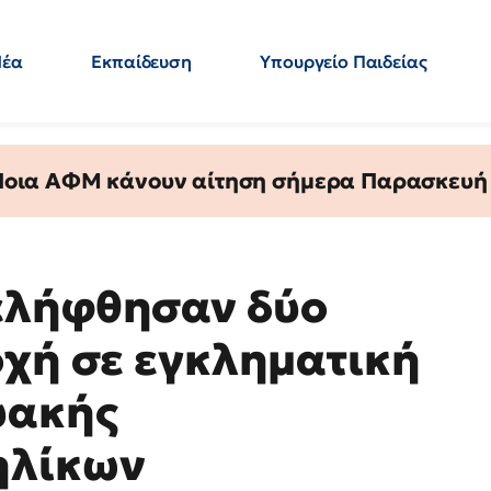
Νέα
Εκπαίδευση
Υπουργείο Παιδείας
 Εκπαιδευτικών
Μεταπτυχιακά
Πολιτική
Κόσμος
- Απαντήσεις
 Ποια ΑΦΜ κάνουν αίτηση σήμερα Παρασκευή - 
ελήφθησαν δύο
οχή σε εγκληματική
υακής
ηλίκων