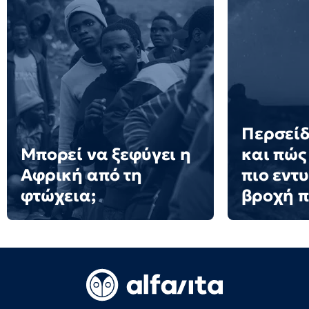
Περσείδ
Μπορεί να ξεφύγει η
και πώς 
Αφρική από τη
πιο εντ
φτώχεια;
βροχή 