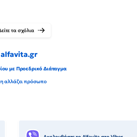
Δείτε τα σχόλια
alfavita.gr
ρίου με Προεδρικό Διάταγμα
έντη αλλάζει πρόσωπο
Ακολουθήστε το Αlfavita στο Viber