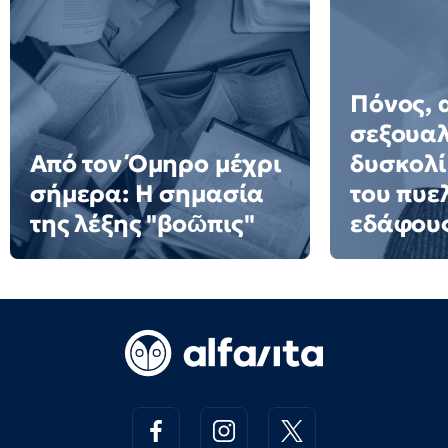
Πόνος, 
σεξουαλ
Από τον Όμηρο μέχρι
δυσκολί
σήμερα: Η σημασία
του πυε
της λέξης "βοῶπις"
εδάφου