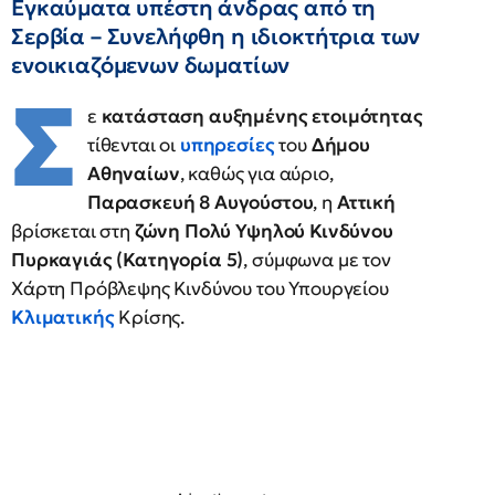
Εγκαύματα υπέστη άνδρας από τη
Σερβία – Συνελήφθη η ιδιοκτήτρια των
ενοικιαζόμενων δωματίων
Σ
ε
κατάσταση αυξημένης ετοιμότητας
τίθενται οι
υπηρεσίες
του
Δήμου
Αθηναίων
, καθώς για αύριο,
Παρασκευή 8 Αυγούστου
, η
Αττική
βρίσκεται στη
ζώνη Πολύ Υψηλού Κινδύνου
Πυρκαγιάς (Κατηγορία 5)
, σύμφωνα με τον
Χάρτη Πρόβλεψης Κινδύνου του Υπουργείου
Κλιματικής
Κρίσης.