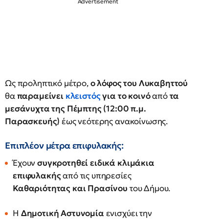
Ως προληπτικό μέτρο,
ο λόφος του Λυκαβηττού
θα
παραμείνει
κλειστός
για το κοινό
από
τα
μεσάνυχτα της Πέμπτης (12:00 π.μ.
Παρασκευής)
έως νεότερης ανακοίνωσης.
Επιπλέον μέτρα επιφυλακής:
Έχουν
συγκροτηθεί ειδικά κλιμάκια
επιφυλακής
από τις υπηρεσίες
Καθαριότητας και Πρασίνου
του Δήμου.
Η
Δημοτική Αστυνομία
ενισχύει την