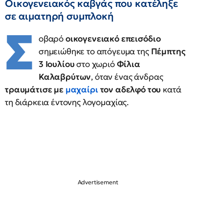
Οικογενειακός καβγάς που κατέληξε
σε αιματηρή συμπλοκή
Σ
οβαρό
οικογενειακό επεισόδιο
σημειώθηκε το απόγευμα της
Πέμπτης
3 Ιουλίου
στο χωριό
Φίλια
Καλαβρύτων
, όταν ένας άνδρας
τραυμάτισε με
μαχαίρι
τον αδελφό του
κατά
τη διάρκεια έντονης λογομαχίας.