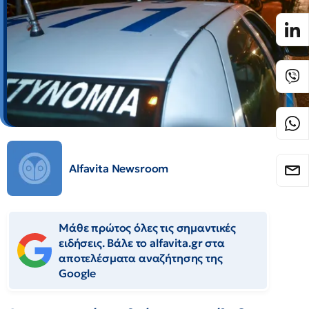
Alfavita Newsroom
Μάθε πρώτος όλες τις σημαντικές
ειδήσεις. Βάλε το alfavita.gr στα
αποτελέσματα αναζήτησης της
Google