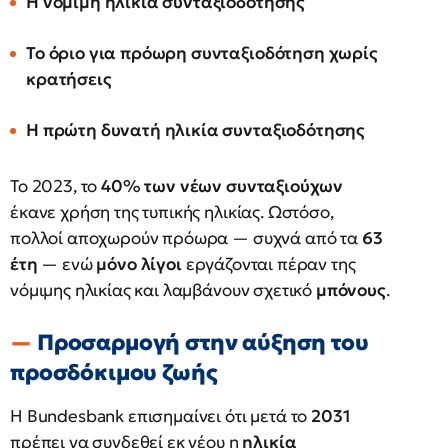
Η νόμιμη ηλικία συνταξιοδότησης
Το όριο για πρόωρη συνταξιοδότηση χωρίς
κρατήσεις
Η πρώτη δυνατή ηλικία συνταξιοδότησης
Το 2023, το
40% των νέων συνταξιούχων
έκανε χρήση της τυπικής ηλικίας. Ωστόσο,
πολλοί αποχωρούν πρόωρα — συχνά από τα
63
έτη
— ενώ
μόνο λίγοι
εργάζονται πέραν της
νόμιμης ηλικίας και λαμβάνουν σχετικό
μπόνους
.
Προσαρμογή στην αύξηση του
προσδόκιμου ζωής
Η Bundesbank επισημαίνει ότι μετά το
2031
πρέπει να συνδεθεί εκ νέου η
ηλικία