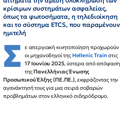
αιτήματα την άμεση ολοκλήρωση των
κρίσιμων συστημάτων ασφαλείας,
όπως τα φωτοσήματα, η τηλεδιοίκηση
και το σύστημα ETCS, που παραμένουν
ημιτελή
Σ
ε απεργιακή κινητοποίηση προχωρούν
οι μηχανοδηγοί της
Hellenic Train
στις
17 Ιουνίου 2025
, ύστερα από απόφαση
της
Πανελλήνιας Ένωσης
Προσωπικού Έλξης (ΠΕ.ΠΕ.)
, εκφράζοντας την
αγανάκτησή τους για μια σειρά σοβαρών
προβλημάτων στον ελληνικό σιδηρόδρομο.