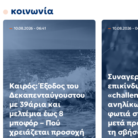
κοινωνία
10.08.2026 - 06:41
10.08.2026 - 0
Συναγερ
Καιρός: Έξοδος του
επικίνδ
Δεκαπενταύγουστου
«challe
με 39άρια και
ανηλίκω
μελτέμια έως 8
φωτιά σ
μποφόρ – Πού
μετά πρ
χρειάζεται προσοχή
τη σβήσ