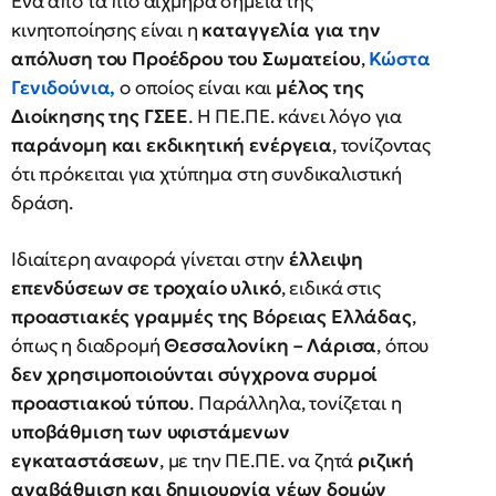
Ένα από τα πιο αιχμηρά σημεία της
κινητοποίησης είναι η
καταγγελία για την
απόλυση του Προέδρου του Σωματείου
,
Κώστα
Γενιδούνια,
ο οποίος είναι και
μέλος της
Διοίκησης της ΓΣΕΕ
. Η ΠΕ.ΠΕ. κάνει λόγο για
παράνομη και εκδικητική ενέργεια
, τονίζοντας
ότι πρόκειται για χτύπημα στη συνδικαλιστική
δράση.
Ιδιαίτερη αναφορά γίνεται στην
έλλειψη
επενδύσεων σε τροχαίο υλικό
, ειδικά στις
προαστιακές γραμμές της Βόρειας Ελλάδας
,
όπως η διαδρομή
Θεσσαλονίκη – Λάρισα
, όπου
δεν χρησιμοποιούνται σύγχρονα συρμοί
προαστιακού τύπου
. Παράλληλα, τονίζεται η
υποβάθμιση των υφιστάμενων
εγκαταστάσεων
, με την ΠΕ.ΠΕ. να ζητά
ριζική
αναβάθμιση και δημιουργία νέων δομών