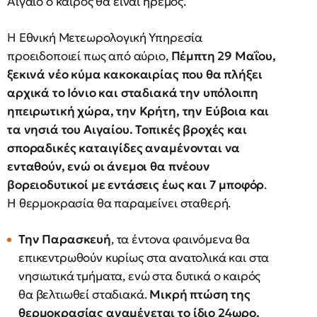
Αιγαίο ο καιρός θα είναι ήρεμος.
Η Εθνική Μετεωρολογική Υπηρεσία
προειδοποιεί πως από αύριο,
Πέμπτη 29 Μαΐου,
ξεκινά νέο κύμα κακοκαιρίας που θα πλήξει
αρχικά το Ιόνιο και σταδιακά την υπόλοιπη
ηπειρωτική χώρα, την Κρήτη, την Εύβοια και
τα νησιά του Αιγαίου. Τοπικές βροχές και
σποραδικές καταιγίδες αναμένονται να
ενταθούν, ενώ οι άνεμοι θα πνέουν
βορειοδυτικοί με εντάσεις έως και 7 μποφόρ
.
Η θερμοκρασία θα παραμείνει σταθερή.
Την Παρασκευή
, τα έντονα φαινόμενα θα
επικεντρωθούν κυρίως στα ανατολικά και στα
νησιωτικά τμήματα, ενώ στα δυτικά ο καιρός
θα βελτιωθεί σταδιακά.
Μικρή πτώση της
θερμοκρασίας αναμένεται το ίδιο 24ωρο.