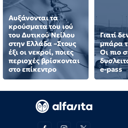
Αυξάνονται τα
κρούσματα του ιού
του Δυτικού Νείλου
Γιατί δε
στην Ελλάδα –Στους
μπάρα τ
έξι οι νεκροί, ποιες
Οι πιο σ
περιοχές βρίσκονται
δυσλειτ
στο επίκεντρο
e-pass