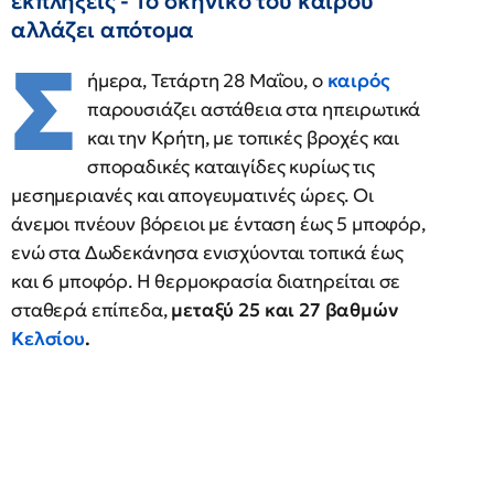
εκπλήξεις - Το σκηνικό του καιρού
αλλάζει απότομα
Σ
ήμερα, Τετάρτη 28 Μαΐου, ο
καιρός
παρουσιάζει αστάθεια στα ηπειρωτικά
και την Κρήτη, με τοπικές βροχές και
σποραδικές καταιγίδες κυρίως τις
μεσημεριανές και απογευματινές ώρες. Οι
άνεμοι πνέουν βόρειοι με ένταση έως 5 μποφόρ,
ενώ στα Δωδεκάνησα ενισχύονται τοπικά έως
και 6 μποφόρ. Η θερμοκρασία διατηρείται σε
σταθερά επίπεδα,
μεταξύ 25 και 27 βαθμών
Κελσίου
.