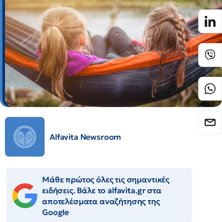
Alfavita Newsroom
Μάθε πρώτος όλες τις σημαντικές
ειδήσεις. Βάλε το alfavita.gr στα
αποτελέσματα αναζήτησης της
Google