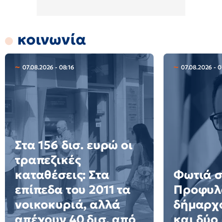
κοινωνία
07.08.2026 - 08:16
07.08.2026 - 0
Στα 156 δισ. ευρώ οι
τραπεζικές
καταθέσεις: Στα
Φωτιά σ
επίπεδα του 2011 τα
Προφυλ
νοικοκυριά, αλλά
δήμαρχο
απέχουν 40 δισ. από
και δύο