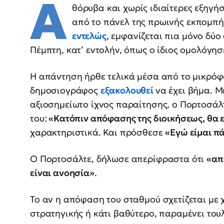
Α
θόρυβα και χωρίς ιδιαίτερες εξηγή
από το πάνελ της πρωινής εκπομπή
εντελώς
, εμφανίζεται πια μόνο δύο
Πέμπτη, κατ’ εντολήν, όπως ο ίδιος ομολόγησ
Η απάντηση ήρθε τελικά μέσα από το μικρόφ
δημοσιογράφος
εξακολουθεί
να έχει βήμα. Μ
αξιοσημείωτο ίχνος παραίτησης, ο Πορτοσάλ
του:
«Κατόπιν απόφασης της διοικήσεως, θα ε
χαρακτηριστικά. Και πρόσθεσε
«Εγώ είμαι πά
Ο Πορτοσάλτε, δήλωσε απερίφραστα ότι
«απ
είναι ανοησία»
.
Το αν η απόφαση του σταθμού σχετίζεται με 
στρατηγικής ή κάτι βαθύτερο, παραμένει το