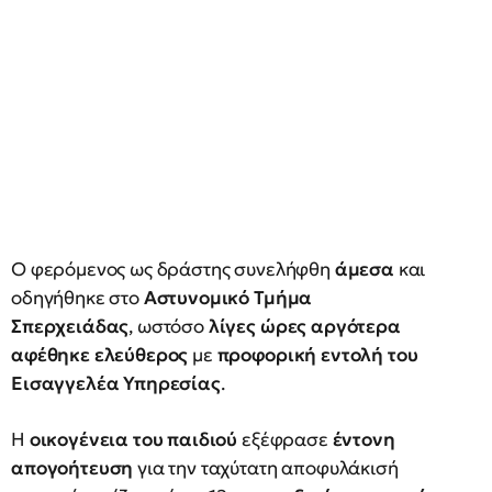
Ο φερόμενος ως δράστης συνελήφθη
άμεσα
και
οδηγήθηκε στο
Αστυνομικό Τμήμα
Σπερχειάδας
, ωστόσο
λίγες ώρες αργότερα
αφέθηκε ελεύθερος
με
προφορική εντολή του
Εισαγγελέα Υπηρεσίας
.
Η
οικογένεια του παιδιού
εξέφρασε
έντονη
απογοήτευση
για την ταχύτατη αποφυλάκισή