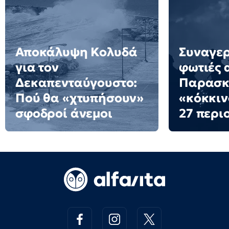
Αποκάλυψη Κολυδά
Συναγερ
για τον
φωτιές 
Δεκαπενταύγουστο:
Παρασκε
Πού θα «χτυπήσουν»
«κόκκιν
σφοδροί άνεμοι
27 περι