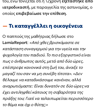
του, ενώ τονίζεται ότι η 12χρονη
εξετάστηκε από
ιατροδικαστή
, με παραγγελία της αστυνομίας, ο
οποίος
επιβεβαίωσε την επίθεση
.
Τι καταγγέλλει η οικογένεια
Ο παππούς της μαθήτριας δήλωσε στο
LamiaReport
:
«Από χθες βρισκόμαστε σε
κατάσταση συναγερμού για την υγεία και την
ψυχολογία του παιδιού. Το πιο εξοργιστικό είναι
πως ο άνθρωπος αυτός, μετά από δύο ώρες,
επέστρεψε κανονικά στη ζωή του, άνοιξε το
μαγαζί του σαν να μη συνέβη τίποτα». «Δεν
θέλουμε να καταδικάσουμε κανέναν, αλλά
αναρωτιόμαστε: Είναι δυνατόν σε δύο ώρες να
έχει αντιληφθεί κάποιος τη σοβαρότητα της
πράξης του; Γιατί να ταλαιπωρείται περισσότερο
το θύμα και όχι ο θύτης;»