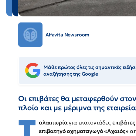
Alfavita Newsroom
Μάθε πρώτος όλες τις σημαντικές ειδήσε
αναζήτησης της Google
Οι επιβάτες θα μεταφερθούν στο
πλοίο και με μέριμνα της εταιρεία
T
αλαιπωρία
για εκατοντάδες
επιβάτε
επιβατηγό οχηματαγωγό «Αχαιός»
απ