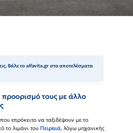
ις. Βάλε το alfavita.gr στα αποτελέσματα
ν προορισμό τους με άλλο
ς
ς
που επρόκειτο να ταξιδέψουν με το
ό το λιμάνι του
Πειραιά
, λόγω μηχανικής