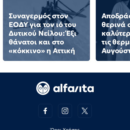
Συναγερμός στον
Αποδράσ
ΕΟΔΥ για τον ιό του
θερινά 
Δυτικού Νείλου: Έξι
καλύτερ
θάνατοι και στο
τις θερμ
«κόκκινο» η Αττική
Αυγούσ
Όροι Χρήσης