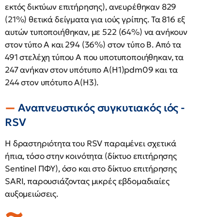
εκτός δικτύων επιτήρησης), ανευρέθηκαν 829
(21%) θετικά δείγματα για ιούς γρίπης. Τα 816 εξ
αυτών τυποποιήθηκαν, με 522 (64%) να ανήκουν
στον τύπο Α και 294 (36%) στον τύπο Β. Από τα
491 στελέχη τύπου Α που υποτυποποιήθηκαν, τα
247 ανήκαν στον υπότυπο Α(Η1)pdm09 και τα
244 στον υπότυπο Α(Η3).
Αναπνευστικός συγκυτιακός ιός -
RSV
Η δραστηριότητα του RSV παραμένει σχετικά
ήπια, τόσο στην κοινότητα (δίκτυο επιτήρησης
Sentinel ΠΦΥ), όσο και στο δίκτυο επιτήρησης
SARI, παρουσιάζοντας μικρές εβδομαδιαίες
αυξομειώσεις.