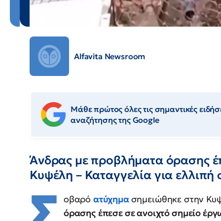
Alfavita Newsroom
Μάθε πρώτος όλες τις σημαντικές ειδήσε
αναζήτησης της Google
Άνδρας με προβλήματα όρασης έπ
Κυψέλη – Καταγγελία για ελλιπή
Σ
οβαρό
ατύχημα
σημειώθηκε στην Κυψ
όρασης
έπεσε σε ανοιχτό σημείο έργ