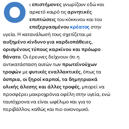
Ο
ι
επιστήμονες
γνωρίζουν εδώ και
αρκετό καιρό τις
αρνητικές
επιπτώσεις
του κόκκινου και του
επεξεργασμένου
κρέατος
στην
υγεία. Η κατανάλωσή τους σχετίζεται με
αυξημένο κίνδυνο για καρδιοπάθειες,
ορισμένους τύπους καρκίνου και πρόωρο
θάνατο
. Οι έρευνες δείχνουν ότι η
αντικατάσταση αυτών των
πρωτεϊνούχων
τροφών
με
φυτικές εναλλακτικές
, όπως τα
όσπρια, οι ξηροί καρποί, τα δημητριακά
ολικής άλεσης και άλλες τροφές
, μπορεί να
προσφέρει μακροχρόνια οφέλη στην υγεία, ενώ
ταυτόχρονα να είναι ωφέλιμο και για το
περιβάλλον, καθώς και πιο οικονομικό.