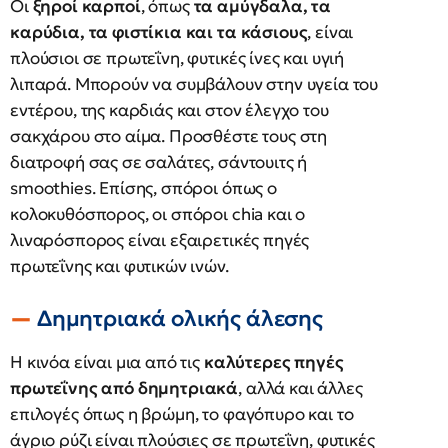
Οι
ξηροί καρποί
, όπως
τα αμύγδαλα, τα
καρύδια, τα φιστίκια και τα κάσιους
, είναι
πλούσιοι σε πρωτεΐνη, φυτικές ίνες και υγιή
λιπαρά. Μπορούν να συμβάλουν στην υγεία του
εντέρου, της καρδιάς και στον έλεγχο του
σακχάρου στο αίμα. Προσθέστε τους στη
διατροφή σας σε σαλάτες, σάντουιτς ή
smoothies. Επίσης, σπόροι όπως ο
κολοκυθόσπορος, οι σπόροι chia και ο
λιναρόσπορος είναι εξαιρετικές πηγές
πρωτεΐνης και φυτικών ινών.
Δημητριακά ολικής άλεσης
Η κινόα είναι μια από τις
καλύτερες πηγές
πρωτεΐνης από δημητριακά
, αλλά και άλλες
επιλογές όπως η βρώμη, το φαγόπυρο και το
άγριο ρύζι είναι πλούσιες σε πρωτεΐνη, φυτικές