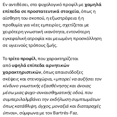
Εν αντιθέσει, στο ψυχολογικό προφίλ με
χαμηλά
επίπεδα σε προστατευτικά στοιχεία
, όπως η
αίσθηση του σκοπού, η εξωστρέφεια ή η
προθυμία για νέες εμπειρίες, σχετίζεται με
χειρότερη γνωστική ικανότητα, εντονότερη
εγκεφαλική ατροφία και μειωμένη προσκόλληση
σε υγιεινούς τρόπους ζωής.
Το
τρίτο προφίλ
, που χαρακτηρίζεται
από
υψηλά επίπεδα αρνητικών
χαρακτηριστικών
, όπως απαισιόδοξες
σκέψεις και στενοχώρια, «
μπορεί να αυξήσει τον
κίνδυνο γνωστικής εξασθένησης και άνοιας
μέσω μιας ψυχο-συναισθηματικής οδού, που
συμπεριλαλμβάνει την εκδήλωση συμπτωμάτων
όπως κατάθλιψη, άγχος, μοναξιά και διαταραχές
ύπνου
», σύμφωνα με τον Bartrés-Faz.