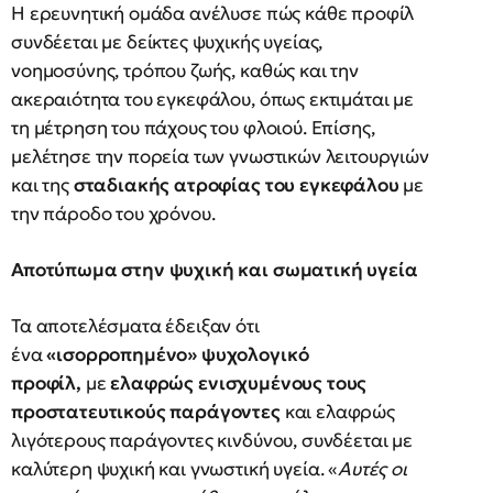
Η ερευνητική ομάδα ανέλυσε πώς κάθε προφίλ
συνδέεται με δείκτες ψυχικής υγείας,
νοημοσύνης, τρόπου ζωής, καθώς και την
ακεραιότητα του εγκεφάλου, όπως εκτιμάται με
τη μέτρηση του πάχους του φλοιού. Επίσης,
μελέτησε την πορεία των γνωστικών λειτουργιών
και της
σταδιακής ατροφίας του εγκεφάλου
με
την πάροδο του χρόνου.
Αποτύπωμα στην ψυχική και σωματική υγεία
Τα αποτελέσματα έδειξαν ότι
ένα
«ισορροπημένο» ψυχολογικό
προφίλ,
με
ελαφρώς ενισχυμένους τους
προστατευτικούς παράγοντες
και ελαφρώς
λιγότερους παράγοντες κινδύνου, συνδέεται με
καλύτερη ψυχική και γνωστική υγεία. «
Αυτές οι