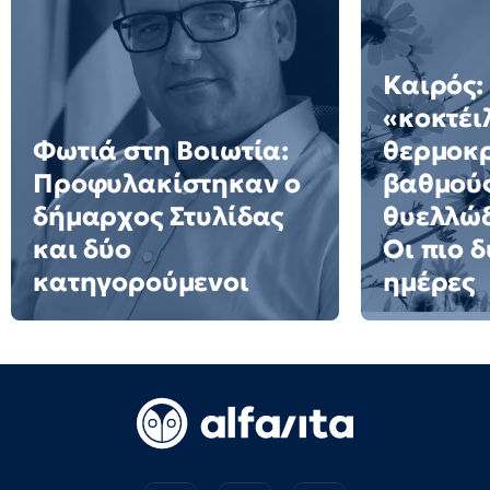
Καιρός:
«κοκτέι
Φωτιά στη Βοιωτία:
θερμοκρ
Προφυλακίστηκαν ο
βαθμούς
δήμαρχος Στυλίδας
θυελλώδ
και δύο
Οι πιο 
κατηγορούμενοι
ημέρες