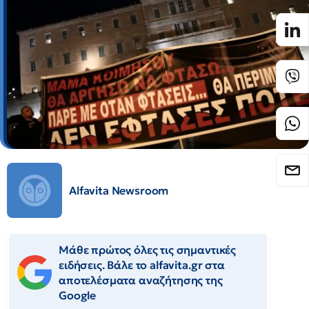
Alfavita Newsroom
Μάθε πρώτος όλες τις σημαντικές
ειδήσεις. Βάλε το alfavita.gr στα
αποτελέσματα αναζήτησης της
Google