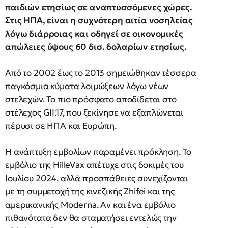
παιδιών ετησίως σε αναπτυσσόμενες χώρες.
Στις ΗΠΑ, είναι η συχνότερη αιτία νοσηλείας
λόγω διάρροιας και οδηγεί σε οικονομικές
απώλειες ύψους 60 δισ. δολαρίων ετησίως.
Από το 2002 έως το 2013 σημειώθηκαν τέσσερα
παγκόσμια κύματα λοιμώξεων λόγω νέων
στελεχών. Το πιο πρόσφατο αποδίδεται στο
στέλεχος GII.17, που ξεκίνησε να εξαπλώνεται
πέρυσι σε ΗΠΑ και Ευρώπη.
Η ανάπτυξη εμβολίων παραμένει πρόκληση. Το
εμβόλιο της HilleVax απέτυχε στις δοκιμές του
Ιουλίου 2024, αλλά προσπάθειες συνεχίζονται
με τη συμμετοχή της κινεζικής Zhifei και της
αμερικανικής Moderna. Αν και ένα εμβόλιο
πιθανότατα δεν θα σταματήσει εντελώς την