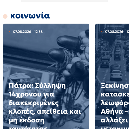
κοινωνία
07.08.2026 - 12:38
07.08.2026 - 1
Πάτρα: Σύλληψη
Ξεκίνησ
14χρονου για
κατασκε
διακεκριμένες
λεωφόρ
κλοπές, απείθεια και
Αθήνα –
μη έκδοση
αλλάξει 
ταυτότητας
μετακιν