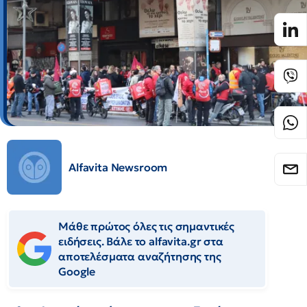
Alfavita Newsroom
Μάθε πρώτος όλες τις σημαντικές
ειδήσεις. Βάλε το alfavita.gr στα
αποτελέσματα αναζήτησης της
Google