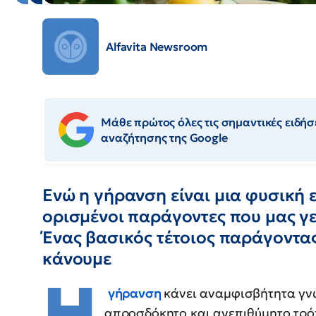
Alfavita Newsroom
Μάθε πρώτος όλες τις σημαντικές ειδήσε
αναζήτησης της Google
Ενώ η γήρανση είναι μια φυσική 
ορισμένοι παράγοντες που μας γ
Ένας βασικός τέτοιος παράγοντας
κάνουμε
Η
γήρανση
κάνει αναμφισβήτητα γνω
απροσδόκητο και ανεπιθύμητο τρό