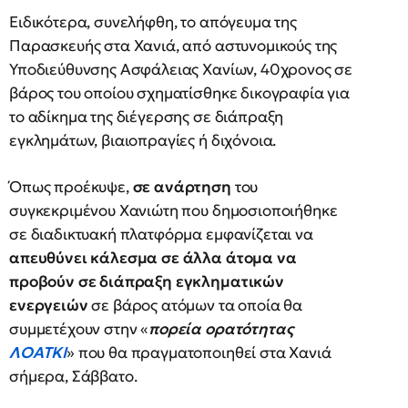
Ειδικότερα, συνελήφθη, το απόγευμα της
Παρασκευής στα Χανιά, από αστυνομικούς της
Υποδιεύθυνσης Ασφάλειας Χανίων, 40χρονος σε
βάρος του οποίου σχηματίσθηκε δικογραφία για
το αδίκημα της διέγερσης σε διάπραξη
εγκλημάτων, βιαιοπραγίες ή διχόνοια.
Όπως προέκυψε,
σε ανάρτηση
του
συγκεκριμένου Χανιώτη που δημοσιοποιήθηκε
σε διαδικτυακή πλατφόρμα εμφανίζεται να
απευθύνει κάλεσμα σε άλλα άτομα να
προβούν σε διάπραξη εγκληματικών
ενεργειών
σε βάρος ατόμων τα οποία θα
συμμετέχουν στην «
πορεία ορατότητας
ΛΟΑΤΚΙ
» που θα πραγματοποιηθεί στα Χανιά
σήμερα, Σάββατο.