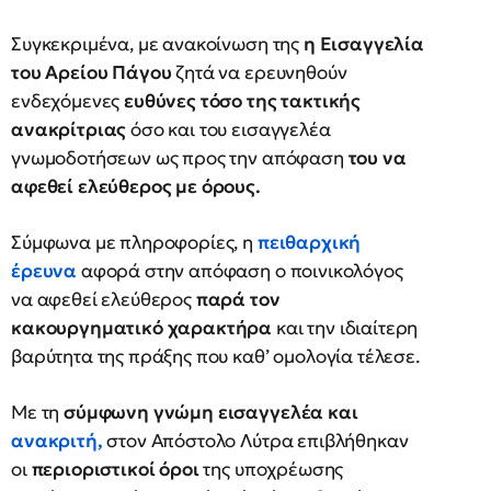
Συγκεκριμένα, με ανακοίνωση της
η Εισαγγελία
του Αρείου Πάγου
ζητά να ερευνηθούν
ενδεχόμενες
ευθύνες τόσο της τακτικής
ανακρίτριας
όσο και του εισαγγελέα
γνωμοδοτήσεων ως προς την απόφαση
του να
αφεθεί ελεύθερος με όρους.
Σύμφωνα με πληροφορίες, η
πειθαρχική
έρευνα
αφορά στην απόφαση ο ποινικολόγος
να αφεθεί ελεύθερος
παρά τον
κακουργηματικό χαρακτήρα
και την ιδιαίτερη
βαρύτητα της πράξης που καθ’ ομολογία τέλεσε.
Με τη
σύμφωνη γνώμη εισαγγελέα και
ανακριτή
,
στον Απόστολο Λύτρα επιβλήθηκαν
οι
περιοριστικοί όροι
της υποχρέωσης