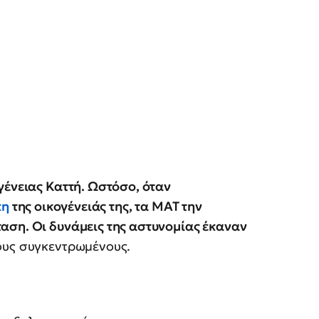
γένειας Καττή. Ωστόσο, όταν
κη
της οικογένειάς της, τα ΜΑΤ την
αση. Οι δυνάμεις της αστυνομίας έκαναν
ους συγκεντρωμένους.