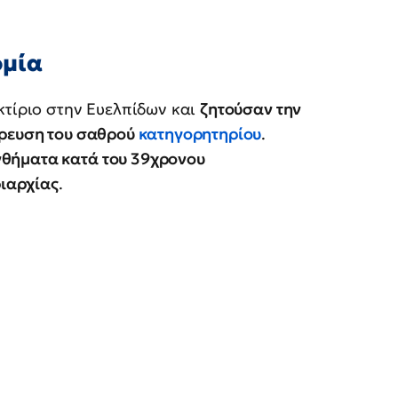
ομία
κτίριο στην Ευελπίδων και
ζητούσαν την
ρρευση του σαθρού
κατηγορητηρίου
.
θήματα κατά του 39χρονου
ριαρχίας
.