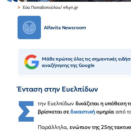
Εύα Παπαδοπούλου/ efsyn.gr
Alfavita Newsroom
Μάθε πρώτος όλες τις σημαντικές ειδήσε
αναζήτησης της Google
Ένταση στην Ευελπίδων
Σ
την Ευελπίδων
δικάζεται η υπόθεση τ
βρίσκεται σε
δικαστική
ομηρία
από τ
Παράλληλα,
ενώπιον της 25ης τακτικ