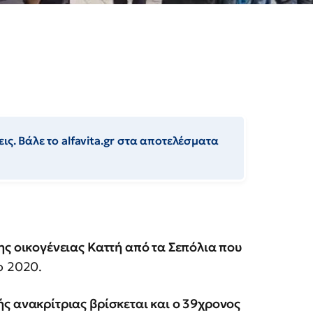
ις. Βάλε το alfavita.gr στα αποτελέσματα
ης οικογένειας Καττή από τα Σεπόλια που
ο 2020.
ής ανακρίτριας βρίσκεται και ο 39χρονος