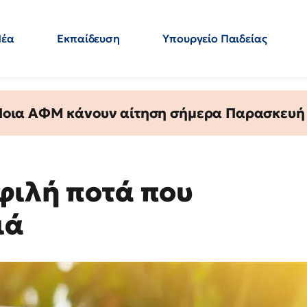
Νέα
Εκπαίδευση
Υπουργείο Παιδείας
 Εκπαιδευτικών
Μεταπτυχιακά
Πολιτική
Κόσμος
- Απαντήσεις
 Ποια ΑΦΜ κάνουν αίτηση σήμερα Παρασκευή - 
οφιλή ποτά που
ιά