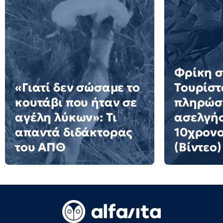
Φρίκη σ
«Γιατί δεν σώσαμε το
Τουρίστ
κουτάβι που ήταν σε
πληρώσε
αγέλη λύκων»: Τι
ασελγήσ
απαντά διδάκτορας
10χρονο
του ΑΠΘ
(Βίντεο)