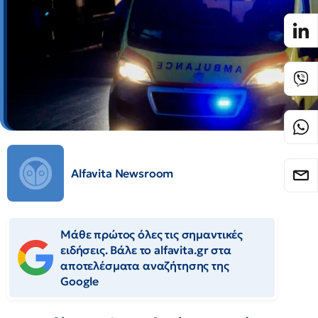
Alfavita Newsroom
Μάθε πρώτος όλες τις σημαντικές
ειδήσεις. Βάλε το alfavita.gr στα
αποτελέσματα αναζήτησης της
Google