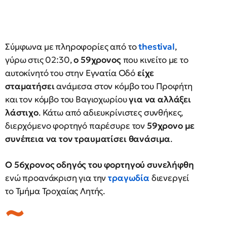
Σύμφωνα με πληροφορίες από το
thestival
,
γύρω στις 02:30,
ο 59χρονος
που κινείτο με το
αυτοκίνητό του στην Εγνατία Οδό
είχε
σταματήσει
ανάμεσα στον κόμβο του Προφήτη
και τον κόμβο του Βαγιοχωρίου
για να αλλάξει
λάστιχο
. Κάτω από αδιευκρίνιστες συνθήκες,
διερχόμενο φορτηγό παρέσυρε τον
59χρονο με
συνέπεια να τον τραυματίσει θανάσιμα
.
Ο 56χρονος οδηγός του φορτηγού συνελήφθη
ενώ προανάκριση για την
τραγωδία
διενεργεί
το Τμήμα Τροχαίας Λητής.