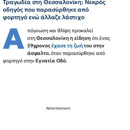
Τραγωδία στη Θεσσαλονίκη: Νεκρός
οδηγός που παρασύρθηκε από
φορτηγό ενώ άλλαζε λάστιχo
Α
πόγνωση και θλίψη προκαλεί
στη
Θεσσαλονίκη η είδηση
ότι ένας
59χρονος
έχασε τη ζωή
του στην
άσφαλτο
, όταν παρασύρθηκε από
φορτηγό στην
Εγνατία Οδό
.