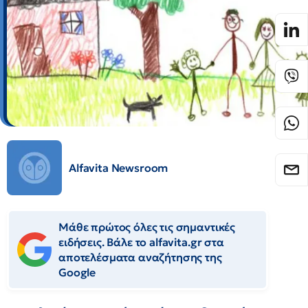
Alfavita Newsroom
Μάθε πρώτος όλες τις σημαντικές
ειδήσεις. Βάλε το alfavita.gr στα
αποτελέσματα αναζήτησης της
Google