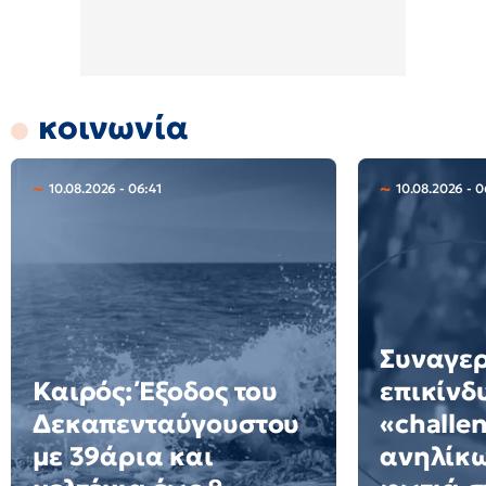
κοινωνία
10.08.2026 - 06:41
10.08.2026 - 0
Συναγερ
Καιρός: Έξοδος του
επικίνδ
Δεκαπενταύγουστου
«challe
με 39άρια και
ανηλίκω