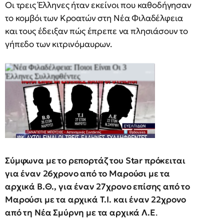
Οι τρεις Έλληνες ήταν εκείνοι που καθοδήγησαν
το κομβόι των Κροατών στη Νέα Φιλαδέλφεια
και τους έδειξαν πώς έπρεπε να πλησιάσουν το
γήπεδο των κιτρινόμαυρων.
Σύμφωνα με το ρεπορτάζ του Star πρόκειται
για έναν 26χρονο από το Μαρούσι με τα
αρχικά Β.Θ., για έναν 27χρονο επίσης από το
Μαρούσι με τα αρχικά Τ.Ι. και έναν 22χρονο
από τη Νέα Σμύρνη με τα αρχικά Λ.Ε
.