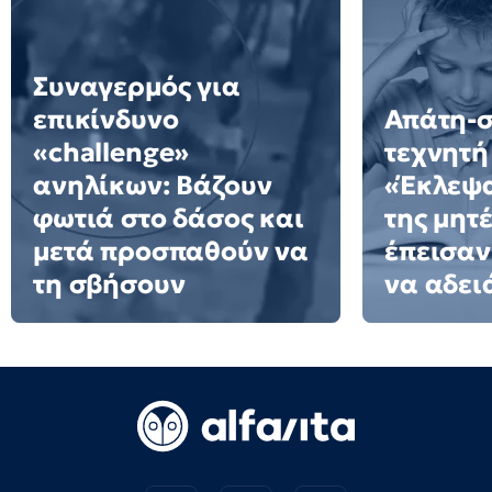
Συναγερμός για
επικίνδυνο
Απάτη-σ
«challenge»
τεχνητή
ανηλίκων: Βάζουν
«Έκλεψ
φωτιά στο δάσος και
της μητ
μετά προσπαθούν να
έπεισαν 
τη σβήσουν
να αδειά