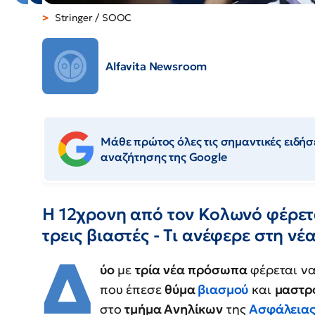
Stringer / SOOC
Alfavita Newsroom
Μάθε πρώτος όλες τις σημαντικές ειδήσε
αναζήτησης της Google
Η 12χρονη από τον Κολωνό φέρετ
τρεις βιαστές - Τι ανέφερε στη νέ
Δ
ύο
με
τρία νέα
πρόσωπα
φέρεται ν
που έπεσε
θύμα
βιασμού
και
μαστρ
στο
τμήμα Ανηλίκων
της
Ασφάλειας