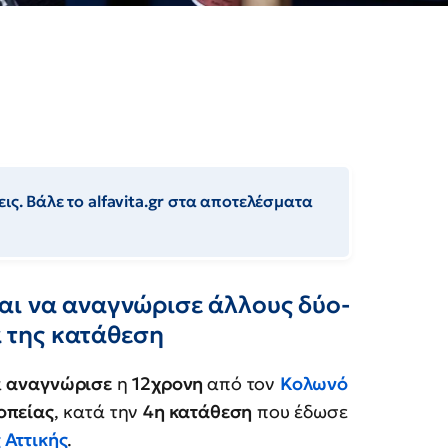
ις. Βάλε το alfavita.gr στα αποτελέσματα
αι να αναγνώρισε άλλους δύο-
α της κατάθεση
α
αναγνώρισε
η
12χρονη
από τον
Κολωνό
οπείας
, κατά την
4η κατάθεση
που έδωσε
 Αττικής
.