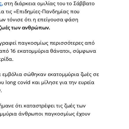
,
στη διάρκεια ομιλίας του το Σάββατο
ια τις «Επιδημίες-Πανδημίας που
ν τόνισε ότι η επείγουσα φάση
ς ζωές των ανθρώπων.
αγραφεί παγκοσμίως περισσότερες από
 από 16 εκατομμύρια θάνατοι, σύμφωνα
ερίδα.
α εμβόλια σώθηκαν εκατομμύρια ζωές σε
υ long covid και μίλησε για την ευρεία
.
ήμανε ότι καταστρέφει τις ζωές των
τομμύρια άνθρωποι παγκοσμίως έχουν