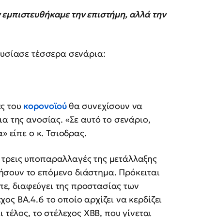
 εμπιστευθήκαμε την επιστήμη, αλλά την
ουσίασε τέσσερα σενάρια:
ές του
κορονοϊού
θα συνεχίσουν να
α της ανοσίας. «Σε αυτό το σενάριο,
» είπε ο κ. Τσιοδρας.
 τρεις υποπαραλλαγές της μετάλλαξης
σουν το επόμενο διάστημα. Πρόκειται
ίπε, διαφεύγει της προστασίας των
ος ΒΑ.4.6 το οποίο αρχίζει να κερδίζει
 τέλος, το στέλεχος ΧΒΒ, που γίνεται