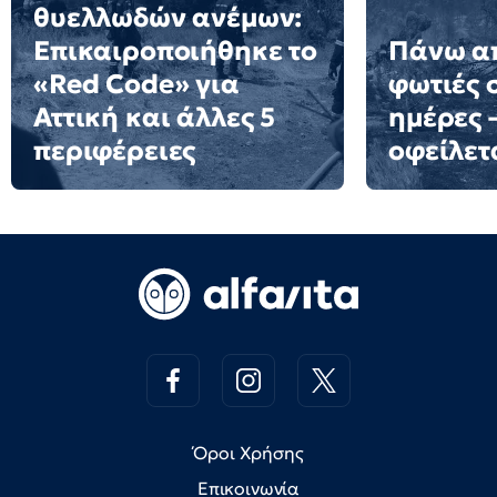
θυελλωδών ανέμων:
Επικαιροποιήθηκε το
Πάνω α
«Red Code» για
φωτιές 
Αττική και άλλες 5
ημέρες 
περιφέρειες
οφείλετ
Όροι Χρήσης
Επικοινωνία