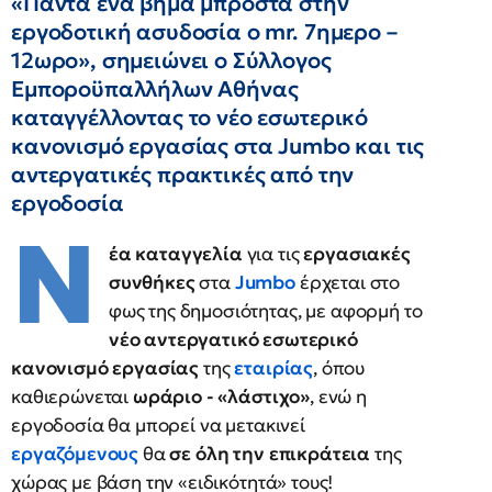
«Πάντα ένα βήμα μπροστά στην
εργοδοτική ασυδοσία ο mr. 7ημερο –
12ωρο», σημειώνει ο Σύλλογος
Εμποροϋπαλλήλων Αθήνας
καταγγέλλοντας το νέο εσωτερικό
κανονισμό εργασίας στα Jumbo και τις
αντεργατικές πρακτικές από την
εργοδοσία
Ν
έα καταγγελία
για τις
εργασιακές
συνθήκες
στα
Jumbo
έρχεται στο
φως της δημοσιότητας, με αφορμή το
νέο αντεργατικό εσωτερικό
κανονισμό εργασίας
της
εταιρίας
, όπου
καθιερώνεται
ωράριο - «λάστιχο»
, ενώ η
εργοδοσία θα μπορεί να μετακινεί
εργαζόμενους
θα
σε όλη την επικράτεια
της
χώρας με βάση την «ειδικότητά» τους!