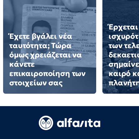
Έρχεται
Έχετε βγάλει νέα
ισχυρότ
ταυτότητα; Τώρα
των τελ
όμως χρειάζεται να
δεκαετιώ
κάνετε
σημαίνε
επικαιροποίηση των
καιρό κ
στοιχείων σας
πλανήτ