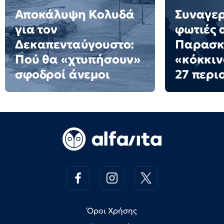
Αποκάλυψη Κολυδά
Συναγερ
για τον
φωτιές 
Δεκαπενταύγουστο:
Παρασκε
Πού θα «χτυπήσουν»
«κόκκιν
σφοδροί άνεμοι
27 περι
Όροι Χρήσης