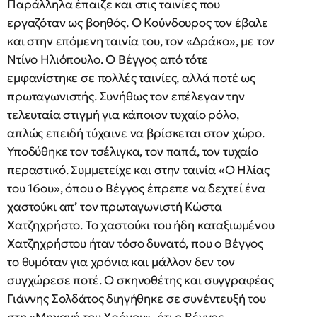
Παράλληλα έπαιζε και στις ταινίες που
εργαζόταν ως βοηθός. Ο Κούνδουρος τον έβαλε
και στην επόμενη ταινία του, τον «Δράκο», με τον
Ντίνο Ηλιόπουλο. Ο Βέγγος από τότε
εμφανίστηκε σε πολλές ταινίες, αλλά ποτέ ως
πρωταγωνιστής. Συνήθως τον επέλεγαν την
τελευταία στιγμή για κάποιον τυχαίο ρόλο,
απλώς επειδή τύχαινε να βρίσκεται στον χώρο.
Υποδύθηκε τον τσέλιγκα, τον παπά, τον τυχαίο
περαστικό. Συμμετείχε και στην ταινία «Ο Ηλίας
του 16ου», όπου ο Βέγγος έπρεπε να δεχτεί ένα
χαστούκι απ’ τον πρωταγωνιστή Κώστα
Χατζηχρήστο. Το χαστούκι του ήδη καταξιωμένου
Χατζηχρήστου ήταν τόσο δυνατό, που ο Βέγγος
το θυμόταν για χρόνια και μάλλον δεν τον
συγχώρεσε ποτέ. Ο σκηνοθέτης και συγγραφέας
Γιάννης Σολδάτος διηγήθηκε σε συνέντευξή του