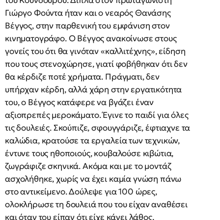
του Κούνδουρου. Δίπλα στον πρωταγωνιστή
Γιώργο Φούντα ήταν και ο νεαρός Θανάσης
Βέγγος, στην παρθενική του εμφάνιση στον
κινηματογράφο. Ο Βέγγος ανακοίνωσε στους
γονείς του ότι θα γινόταν «καλλιτέχνης», είδηση
που τους στενοχώρησε, γιατί φοβήθηκαν ότι δεν
θα κέρδιζε ποτέ χρήματα. Πράγματι, δεν
υπήρχαν κέρδη, αλλά χάρη στην εργατικότητα
του, ο Βέγγος κατάφερε να βγάζει έναν
αξιοπρεπές μεροκάματο. Έγινε το παιδί για όλες
τις δουλειές. Σκούπιζε, σφουγγάριζε, έφτιαχνε τα
καλώδια, κρατούσε τα εργαλεία των τεχνικών,
έντυνε τους ηθοποιούς, κουβαλούσε κιβώτια,
ζωγράφιζε σκηνικά. Ακόμα και με το μοντάζ
ασχολήθηκε, χωρίς να έχει καμία γνώση πάνω
στο αντικείμενο. Δούλεψε για 100 ώρες,
ολοκλήρωσε τη δουλειά που του είχαν αναθέσει
και όταν του είπαν ότι είχε κάνει λάθος,