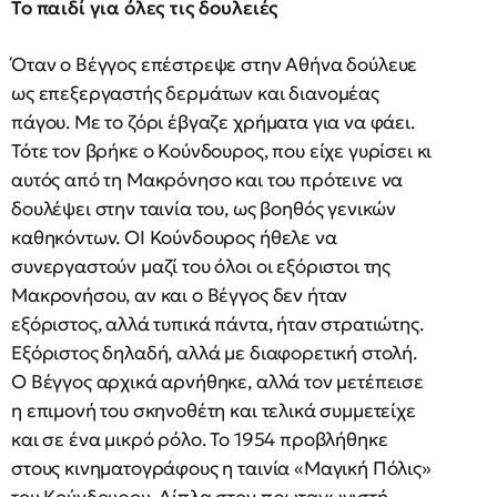
Το παιδί για όλες τις δουλειές
Όταν ο Βέγγος επέστρεψε στην Αθήνα δούλευε
ως επεξεργαστής δερμάτων και διανομέας
πάγου. Με το ζόρι έβγαζε χρήματα για να φάει.
Τότε τον βρήκε ο Κούνδουρος, που είχε γυρίσει κι
αυτός από τη Μακρόνησο και του πρότεινε να
δουλέψει στην ταινία του, ως βοηθός γενικών
καθηκόντων. ΟΙ Κούνδουρος ήθελε να
συνεργαστούν μαζί του όλοι οι εξόριστοι της
Μακρονήσου, αν και ο Βέγγος δεν ήταν
εξόριστος, αλλά τυπικά πάντα, ήταν στρατιώτης.
Εξόριστος δηλαδή, αλλά με διαφορετική στολή.
Ο Βέγγος αρχικά αρνήθηκε, αλλά τον μετέπεισε
η επιμονή του σκηνοθέτη και τελικά συμμετείχε
και σε ένα μικρό ρόλο. Το 1954 προβλήθηκε
στους κινηματογράφους η ταινία «Μαγική Πόλις»