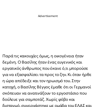
Παρά τις κακουχίες όμως, η οικογένεια ήταν
δεμένη. Ο Βασίλης ήταν ένας ευγενικός και
εργατικός άνθρωπος που έκανε ό,τι μπορούσε
για να εξασφαλίσει τα προς το ζην. Κι όταν ήρθε
η ώρα απέδειξε και τον ηρωισμό του. Στην
κατοχή, ο Βασίλης Βέγγος έμαθε ότι οι Γερμανοί
σκόπευαν να ανατινάξουν το εργοστάσιο που
δούλευε για σαμποτάζ. Χωρίς φόβο και
δισταγμό, συνεργάστηκε με ομάδα του ΕΛΑΣ και