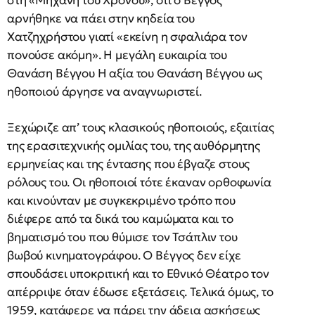
στη «Μηχανή του Χρόνου», ότι ο Βέγγος
αρνήθηκε να πάει στην κηδεία του
Χατζηχρήστου γιατί «εκείνη η σφαλιάρα τον
πονούσε ακόμη». Η μεγάλη ευκαιρία του
Θανάση Βέγγου Η αξία του Θανάση Βέγγου ως
ηθοποιού άργησε να αναγνωριστεί.
Ξεχώριζε απ’ τους κλασικούς ηθοποιούς, εξαιτίας
της ερασιτεχνικής ομιλίας του, της αυθόρμητης
ερμηνείας και της έντασης που έβγαζε στους
ρόλους του. Οι ηθοποιοί τότε έκαναν ορθοφωνία
και κινούνταν με συγκεκριμένο τρόπο που
διέφερε από τα δικά του καμώματα και το
βηματισμό του που θύμισε τον Τσάπλιν του
βωβού κινηματογράφου. Ο Βέγγος δεν είχε
σπουδάσει υποκριτική και το Εθνικό Θέατρο τον
απέρριψε όταν έδωσε εξετάσεις. Τελικά όμως, το
1959, κατάφερε να πάρει την άδεια ασκήσεως