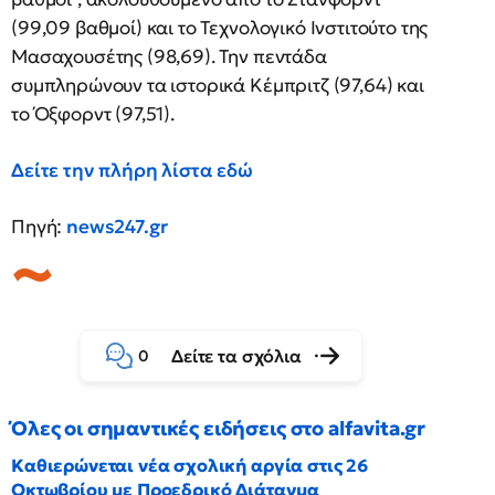
(99,09 βαθμοί) και το Τεχνολογικό Ινστιτούτο της
Μασαχουσέτης (98,69). Την πεντάδα
συμπληρώνουν τα ιστορικά Κέμπριτζ (97,64) και
το Όξφορντ (97,51).
Δείτε την πλήρη λίστα εδώ
Πηγή:
news247.gr
Δείτε τα σχόλια
0
Όλες οι σημαντικές ειδήσεις στο alfavita.gr
Καθιερώνεται νέα σχολική αργία στις 26
Οκτωβρίου με Προεδρικό Διάταγμα