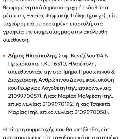
θεωρημένη από δημόσια αρχή ή εκδοθείσα
μέσω της Ενιαίας Ψηφιακής Πύλης (gov.gr) , είτε
ταχυδρομικά με συστημένη επιστολή, στα
γραφεία της υπηρεσίας μας στην ακόλουθη
διεύθυνση:
Δήμος Ηλιούπολης,
Σοφ. Βενιζέλου 114 &
Πρωτόπαπα, Τ.Κ.: 16310, Ηλιούπολη,
απευθύνοντάς την στο Τμήμα Προσωπικού &
Διαχείρισης Ανθρώπινου Δυναμικού, υπόψη
κου Γεώργιου Λογοθέτη (τηλ. επικοινωνίας:
2109970057), ή κας Μαρίας Μολφέση (τηλ.
επικοινωνίας: 2109970192) ή κας Τσακέτα
Μαρίας (τηλ. επικοινωνίας: 2109970058).
Η αίτηση συμμετοχής που θα υποβληθεί, είτε
αυτοπροσώπως είτε ταχυδρομικά με συστημένη