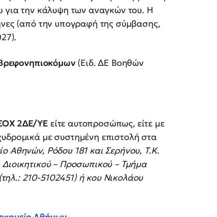
υ για την κάλυψη των αναγκών του. Η
ήνες (από την υπογραφή της σύμβασης,
27).
Βρεφονηπιοκόμων
(Ειδ. ΔΕ Βοηθών
ΣΟΧ 2ΔΕ/ΥΕ
είτε αυτοπροσώπως, είτε με
χυδρομικά με συστημένη επιστολή στα
ο Αθηνών, Ρόδου 181 και Σερήνου, Τ.Κ.
 Διοικητικού – Προσωπικού – Τμήμα
ηλ.: 210-5102451) ή κου Νικολάου
φοκομείο Αθήνων