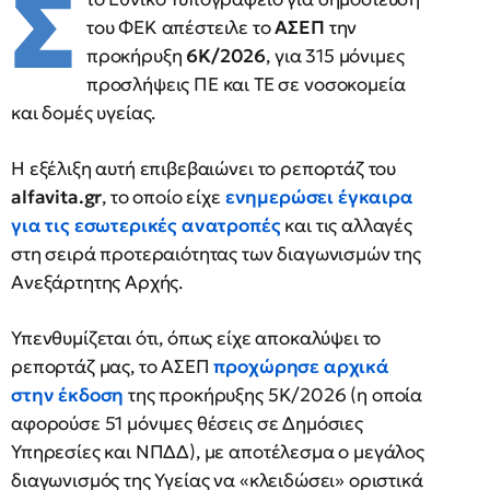
Σ
του ΦΕΚ απέστειλε το
ΑΣΕΠ
την
προκήρυξη
6Κ/2026
, για 315 μόνιμες
προσλήψεις ΠΕ και ΤΕ σε νοσοκομεία
και δομές υγείας.
Η εξέλιξη αυτή επιβεβαιώνει το ρεπορτάζ
του
alfavita.gr
, το οποίο είχε
ενημερώσει έγκαιρα
για τις εσωτερικές ανατροπές
και τις αλλαγές
στη σειρά προτεραιότητας των διαγωνισμών της
Ανεξάρτητης Αρχής.
Υπενθυμίζεται ότι, όπως είχε αποκαλύψει το
ρεπορτάζ μας, το ΑΣΕΠ
προχώρησε αρχικά
στην έκδοση
της προκήρυξης 5Κ/2026 (η οποία
αφορούσε 51 μόνιμες θέσεις σε Δημόσιες
Υπηρεσίες και ΝΠΔΔ), με αποτέλεσμα ο μεγάλος
διαγωνισμός της Υγείας να «κλειδώσει» οριστικά