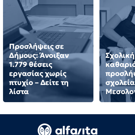
Προσλήψεις σε
Δήμους: Άνοιξαν
Σχολική
1.779 θέσεις
καθαριό
εργασίας χωρίς
προσλήψ
πτυχίο – Δείτε τη
σχολεία
λίστα
Μεσολο