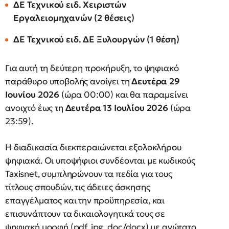
ΔΕ Τεχνικού ειδ. Χειριστών
Εργαλειομηχανών (2 θέσεις)
ΔΕ Τεχνικού ειδ. ΔΕ Ξυλουργών (1 θέση)
Για αυτή τη δεύτερη προκήρυξη, το ψηφιακό
παράθυρο υποβολής ανοίγει τη
Δευτέρα 29
Ιουνίου 2026
(ώρα 00:00) και θα παραμείνει
ανοιχτό έως τη
Δευτέρα 13 Ιουλίου 2026
(ώρα
23:59).
Η διαδικασία διεκπεραιώνεται εξολοκλήρου
ψηφιακά. Οι υποψήφιοι συνδέονται με κωδικούς
Taxisnet, συμπληρώνουν τα πεδία για τους
τίτλους σπουδών, τις άδειες άσκησης
επαγγέλματος και την προϋπηρεσία, και
επισυνάπτουν τα δικαιολογητικά τους σε
ψηφιακή μορφή (pdf, jpg, doc/docx) με ανώτατο