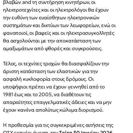
βλαβών and τη συντήρηση κινητήρων, οι
ηλεκτροτεχνίτες και οι ηλεκτρολόγοι θα έχουν
την ευθύνη των ευαίσθητων ηλεκτρονικών
συστημάτων και δικτύων των λεωφορείων, ενώ οι
φανοποιοί, οι βαφείς και οι ηλεκτροσυγκολλητές
θα ασχολούνται με την αποκατάσταση των
αμαξωμάτων από φθορές και συγκρούσεις.
Τέλος, οι τεχνίτες τροχών θα διασφαλίζουν την
άριστη κατάσταση των ελαστικών για την
ασφαλή κυκλοφορία στους δρόμους. Οι
υποψήφιοι πρέπει να έχουν γεννηθεί από το
1981 έως και το 2005, να διαθέτουν τις
απαραίτητες επαγγελματικές άδειες και να μην
έχουν κανένα απολύτως κώλυμα διορισμού.
Η προθεσμία για τις συγκεκριμένες αιτήσεις της
ΟΣΥ εκπνέει άμεσα, την
Τρίτη 30 Ιουνίου 2026