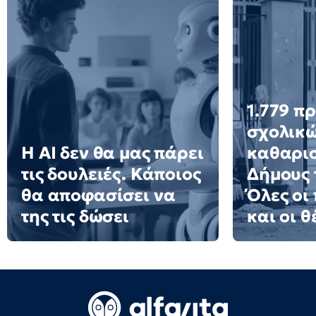
1.779 π
σχολικ
Η AI δεν θα μας πάρει
καθαρισ
τις δουλειές. Κάποιος
Δήμους 
θα αποφασίσει να
Όλες οι
της τις δώσει
και οι θ