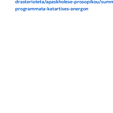
drasterioteta/apaskholese-prosopikou/sum
programmata-katartises-anergon