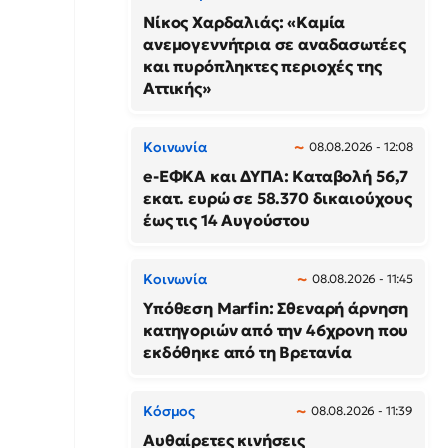
Νίκος Χαρδαλιάς: «Καμία
ανεμογεννήτρια σε αναδασωτέες
και πυρόπληκτες περιοχές της
Αττικής»
Κοινωνία
08.08.2026 - 12:08
e-ΕΦΚΑ και ΔΥΠΑ: Καταβολή 56,7
εκατ. ευρώ σε 58.370 δικαιούχους
έως τις 14 Αυγούστου
Κοινωνία
08.08.2026 - 11:45
Υπόθεση Marfin: Σθεναρή άρνηση
κατηγοριών από την 46χρονη που
εκδόθηκε από τη Βρετανία
Κόσμος
08.08.2026 - 11:39
Αυθαίρετες κινήσεις