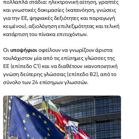
πολλαπλά στάδια: ηλεκτρονική αίτηση, γραπτές
και γνωστικές δοκιμασίες (κατανόηση, γνώσεις
για την ΕΕ, ψηφιακές δεξιότητες και παραγωγή
κειμένου), αξιολόγηση επιλεξιμότητας και τελική
κατάρτιση του πίνακα επιτυχόντων.
Οι
υποψήφιοι
οφείλουν να γνωρίζουν άριστα
τουλάχιστον μία από τις επίσημες γλώσσες της
ΕΕ (επίπεδο C1) και να διαθέτουν ικανοποιητική
γνώση δεύτερης γλώσσας (επίπεδο Β2), από το
σύνολο των 24 επίσημων γλωσσών.