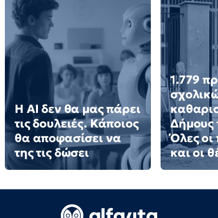
1.779 π
σχολικ
Η AI δεν θα μας πάρει
καθαρισ
τις δουλειές. Κάποιος
Δήμους 
θα αποφασίσει να
Όλες οι
της τις δώσει
και οι θ