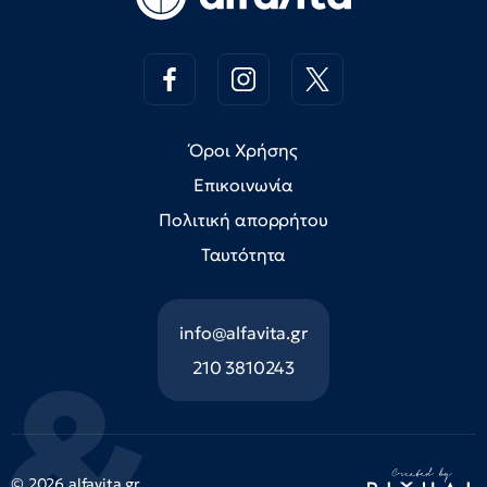
Όροι Χρήσης
Επικοινωνία
Πολιτική απορρήτου
Ταυτότητα
info@alfavita.gr
210 3810243
© 2026 alfavita.gr