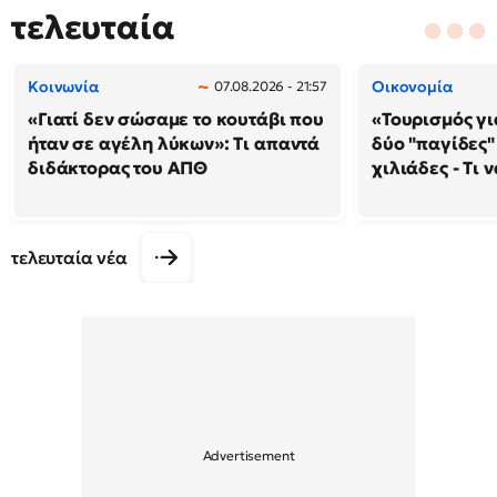
τελευταία
Κοινωνία
Οικονομία
07.08.2026 - 21:57
«Γιατί δεν σώσαμε το κουτάβι που
«Τουρισμός γι
ήταν σε αγέλη λύκων»: Τι απαντά
δύο "παγίδες"
διδάκτορας του ΑΠΘ
χιλιάδες - Τι 
τελευταία νέα